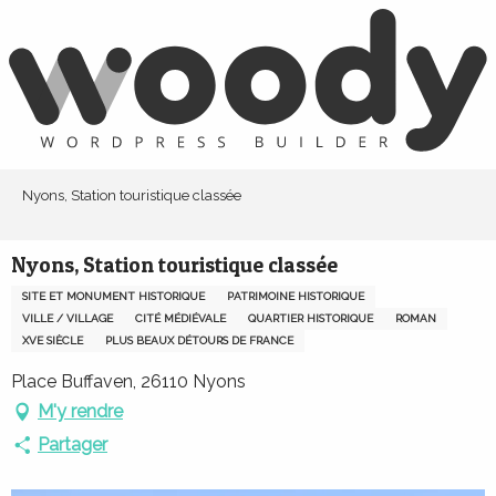
Aller
au
contenu
principal
Nyons, Station touristique classée
Nyons, Station touristique classée
SITE ET MONUMENT HISTORIQUE
PATRIMOINE HISTORIQUE
VILLE / VILLAGE
CITÉ MÉDIÉVALE
QUARTIER HISTORIQUE
ROMAN
XVE SIÈCLE
PLUS BEAUX DÉTOURS DE FRANCE
Place Buffaven, 26110 Nyons
M'y rendre
Partager